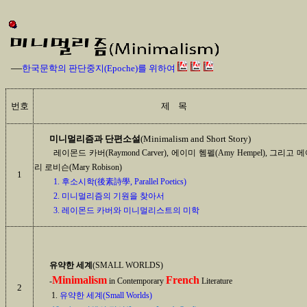
—
한국문학의 판단중지(Epoche)를 위하여
번호
제 목
미니멀리즘과 단편소설
(Minimalism and Short Story)
레이몬드 카버(Raymond Carver), 에이미 헴펠(Amy Hempel), 그리고 
리 로비슨(Mary Robison)
1
1. 후소시학(後素詩學, Parallel Poetics)
2. 미니멀리즘의 기원을 찾아서
3. 레이몬드 카버와 미니멀리스트의 미학
유약한 세계
(SMALL WORLDS)
Minimalism
French
-
in Contemporary
Literature
2
1.
유약한 세계(Small Worlds)