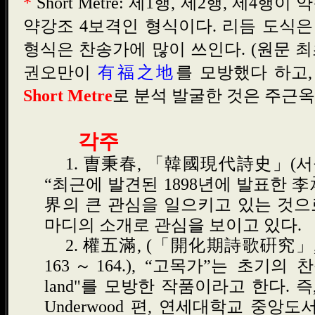
*
Short Metre: 제1행, 제2행, 제4
약강조 4보격인 형식이다. 리듬 도식은 ab
형식은 찬송가에 많이 쓰인다. (원문 
권오만이
有福之地
를 모방했다 하고
Short Metre
로 분석 발굴한 것은 주근옥
각주
1.
曺秉春
,
「韓國現代詩史」
(
서
“
최근에 발견된
1898
년에 발표한
李
界
의 큰 관심을 일으키고 있는 것으
마디의 소개로 관심을 보이고 있다
.
2.
權五滿
, (
「開化期詩歌硏究」
163
～
164.), “
고목가
”
는 초기의 
land"
를 모방한 작품이라고 한다
.
즉
Underwood
편
,
연세대학교 중앙도서