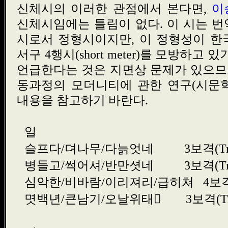
신체시의 이러한 관점에서 본다면,
이
신체시임에는 틀림이 없다. 이 시는 
시로서 정형시이지만, 이 정형성이 한
서구 4행시(short meter)를 모방하고
언급한다는 것은 지면상 문제가 있으므
동과정의 모더니티에 관한 연구(시문학사, 20
내용을 참고하기 바란다.
일
슬프다/뎌나무/다늙엇네
3보격(Tr
병들고/썩어셔/반만셧네
3보격(Tr
심악한/비바람/이리져리/급히쳐
4보격(
몃백년/큰남기/오날위태
3보격(Tr