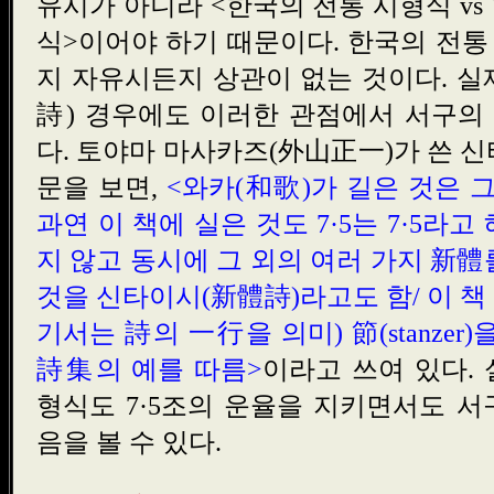
유시가 아니라 <한국의 전통 시형식 vs
식>이어야 하기 때문이다. 한국의 전
지 자유시든지 상관이 없는 것이다. 
詩) 경우에도 이러한 관점에서 서구의
다. 토야마 마사카즈(外山正一)가 쓴 
문을 보면,
<와카(和歌)가 길은 것은 그 
과연 이 책에 실은 것도 7·5는 7·5라
지 않고 동시에 그 외의 여러 가지 新體
것을 신타이시(新體詩)라고도 함/ 이 책 중의
기서는 詩의 一行을 의미) 節(stanze
詩集의 예를 따름>
이라고 쓰여 있다.
형식도 7·5조의 운율을 지키면서도 
음을 볼 수 있다.