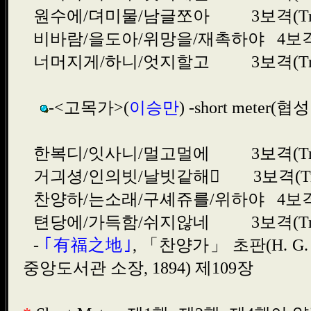
원수에/뎌미물/남글쪼아
3보격(Tr
비바람/을도아/위망을/재촉하야
4보격(
너머지게/하니/엇지할고
3보격(Tr
-<고목가>(
이승만
) -short meter(
협성회
한복디/잇사니/멀고멀에 3보격(Trim
거긔셩/인의빗/날빗같해 3보격(Trim
찬양하/는소래/구셰쥬를/위하야 4보격(Tet
텬당에/가득함/쉬지않네 3보격(Trim
-
｢有福之地｣
, 「찬양가」 초판(H. G.
중앙도서관 소장, 1894) 제109장