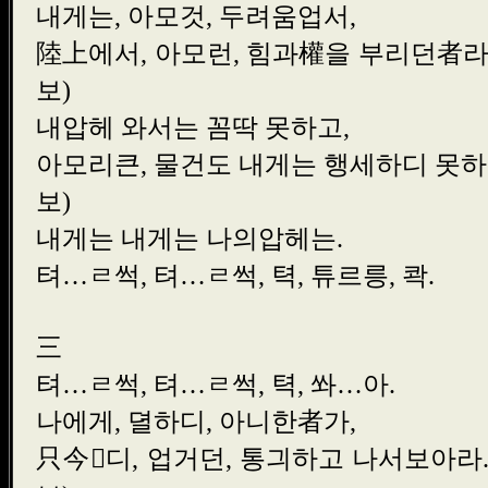
내게는, 아모것, 두려움업
陸上에서, 아모런, 힘과權을 부
보)
내압헤 와서는 꼼딱 못하
아모리큰, 물건도 내게는 행세하
보)
내게는 내게는 나의압헤
텨…ㄹ썩, 텨…ㄹ썩, 텩, 튜르릉
三
텨…ㄹ썩, 텨…ㄹ썩, 텩, 쏴
나에게, 뎔하디, 아니한者
只今디, 업거던, 통긔하고 