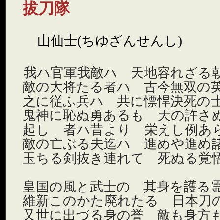
拔刀隊
ゝ山仙士(
ちゆざん
せんし)
我ハ官軍我敵ハ 天地容れざる
敵の大将たる者ハ 古今無双の
之に従ふ兵ハ 共に慓悍決死の
鬼神に恥ぬ勇あるも 天の許さ
起しゝ者ハ昔より 栄えし例あ
敵の亡ぶる夫迄ハ 進めや進め
玉ちる剣抜き連れて 死ぬる覚
皇国の風と武士の 其身を護る
維新このかた廃れたる 日本刀
又世に出づる身の誉 敵も身方