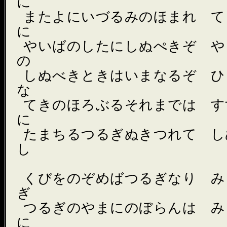
に
またよにいづるみのほまれ て
に
やいばのしたにしぬぺきぞ や
の
しぬべきときはいまなるぞ ひ
な
てきのほろぶるそれまでは す
に
たまちるつるぎぬきつれて し
し
くびをのぞめばつるぎなり み
ぎ
つるぎのやまにのぼらんは み
に