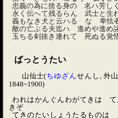
忠義の為に捨る身の 名ハ芳し
永く伝へて残るらん 武士と生
義もなき犬と云ハるゝな 卑怯
敵の亡ぶる夫迄ハ 進めや進め
玉ちる剣抜き連れて 死ぬる覚
ばっとうたい
ゝ山仙士(
ちゆざん
せんし, 外
1848~1900)
われはかんぐんわがてきは て
きぞ
てきのたいしょうたるものは 