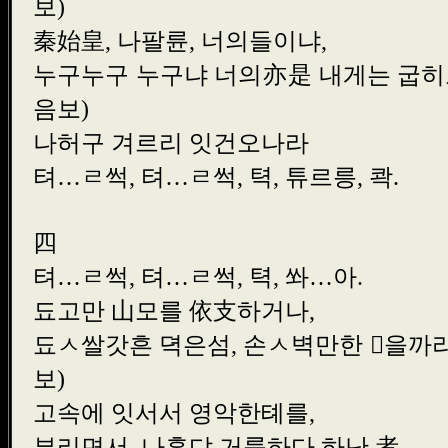
보)
秦始皇, 나팔륜, 너의들이
누구누구 누구냐 너의亦是 내게
음보)
나허구 겨르리 잇건오
텨…ㄹ썩, 텨…ㄹ썩, 텩, 튜르릉
四
텨…ㄹ썩, 텨…ㄹ썩, 텩, 쏴
됴고만 山모를 依支하거
됴ㅅ쌀갓흔 뎍은섬, 손ㅅ벽만한 
보)
고속에 잇서서 영악한톄
부리면서, 나혼댜 거룩하다 