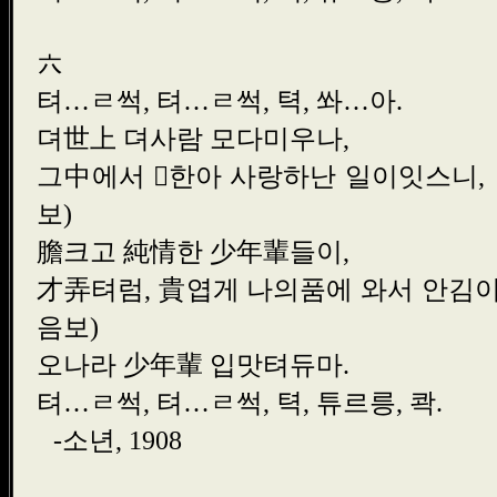
六
텨…ㄹ썩, 텨…ㄹ썩, 텩, 쏴
뎌世上 뎌사람 모다미우
그中에서 한아 사랑하난 일
보)
膽크고 純情한 少年輩들
才弄텨럼, 貴엽게 나의품에 와서
음보)
오나라 少年輩 입맛텨듀
텨…ㄹ썩, 텨…ㄹ썩, 텩, 튜르릉
-소년, 1908