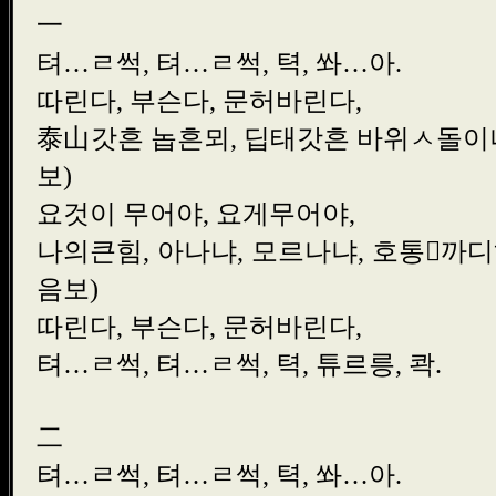
一
텨…ㄹ썩, 텨…ㄹ썩, 텩, 쏴
따린다, 부슨다, 문허바린
泰山갓흔 놉흔뫼, 딥태갓흔 바
보)
요것이 무어야, 요게무어
나의큰힘, 아나냐, 모르나냐, 호통
음보)
따린다, 부슨다, 문허바린
텨…ㄹ썩, 텨…ㄹ썩, 텩, 튜르릉
二
텨…ㄹ썩, 텨…ㄹ썩, 텩, 쏴