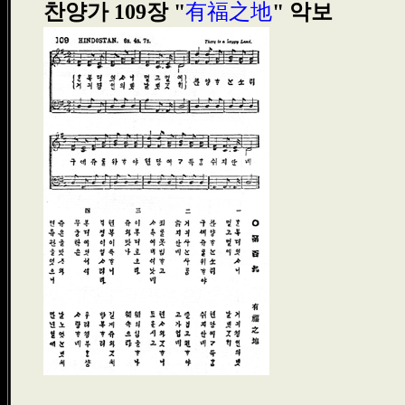
有福之地
찬양가 109장 "
" 악보