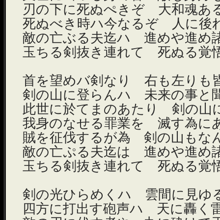
刃の下に死ぬぺきぞ 大和魂あ
死ぬべき時ハ今なるぞ 人に後
敵の亡ぶる夫迄ハ 進めや進め
玉ちる剣抜き連れて 死ぬる覚
首を望めバ剣なり 右も左りも
剣の山に登らんハ 未来の事と
此世に於てまのあたり 剣の山
我身のなせる罪業を 滅す為に
賊を征伐するが為 剣の山もな
敵の亡ぷる夫迄は 進めや進め
玉ちる剣抜き連れて 死ぬる覚
剣の光ひらめくハ 雲間に見ゆ
四方に打出す砲声ハ 天に轟く