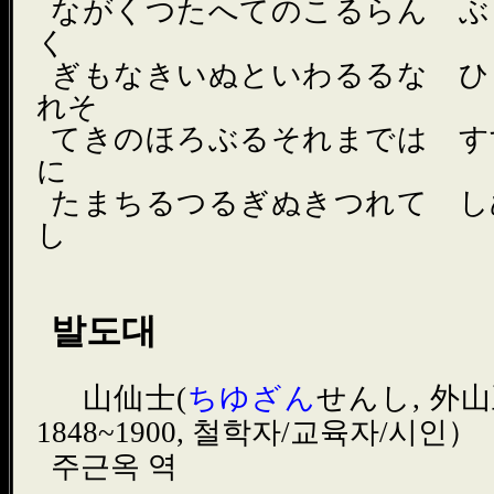
ながくつたへてのこるらん ぶ
く
ぎもなきいぬといわるるな ひ
れそ
てきのほろぶるそれまでは す
に
たまちるつるぎぬきつれて し
し
발도대
ゝ山仙士(
ちゆざん
せんし, 外
1848~1900, 철학자/교육자/시인）
주근옥 역