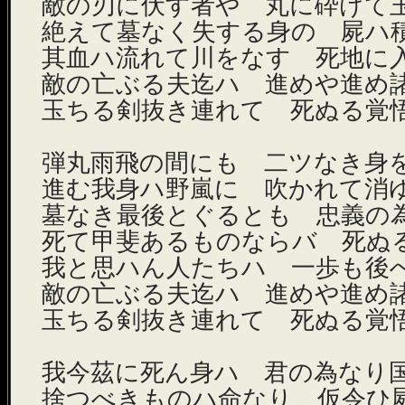
敵の刃に伏す者や 丸に砕けて
絶えて墓なく失する身の 屍ハ
其血ハ流れて川をなす 死地に
敵の亡ぶる夫迄ハ 進めや進め
玉ちる剣抜き連れて 死ぬる覚
弾丸雨飛の間にも 二ツなき身
進む我身ハ野嵐に 吹かれて消
墓なき最後とぐるとも 忠義の
死て甲斐あるものならバ 死ぬ
我と思ハん人たちハ 一歩も後
敵の亡ぶる夫迄ハ 進めや進め
玉ちる剣抜き連れて 死ぬる覚
我今茲に死ん身ハ 君の為なり
捨つべきものハ命なり 仮令ひ