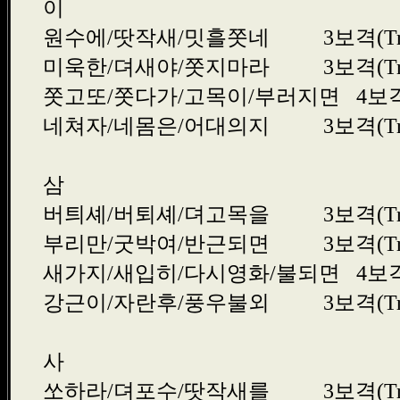
이
원수에/땃작새/밋흘쫏네
3보격(Tr
미욱한/뎌새야/쫏지마라
3보격(Tr
쫏고또/쫏다가/고목이/부러지면
4보격(
네쳐자/네몸은/어대의지
3보격(Tr
삼
버틔셰/버퇴셰/뎌고목을
3보격(Tr
부리만/굿박여/반근되면
3보격(Tr
새가지/새입히/다시영화/불되면
4보격(
강근이/자란후/풍우불외
3보격(Tr
사
쏘하라/뎌포수/땃작새를
3보격(Tr