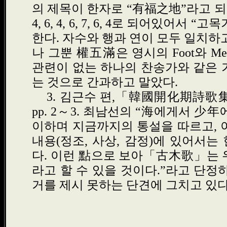
의 제목이 한자로
“
有福之地
”
라고 
4, 6,
4, 6,
7, 6,
4
로 되어있어서
“
고목
한다
.
자수와 행과 연이 모두 일치하
나 그뿐
權五滿
은 영시의
Foot
와
Me
관련이 없는 하나의 찬송가와 같은 
는 것으로 간과하고 말았다
.
3.
김근수 편
,
「韓國開化期詩歌
pp. 2
～
3.
최남선의
“
海
에게서
少年
이하며 지금까지의 통설을 따르고
,
내용
(
정조,
사상,
감정
)
에 있어서는
다
.
이런
點
으로 보아
「古木歌」
는 
라고 할 수 있을 것이다
.”
라고 단정
거를 제시 못하는 단견에 그치고 있