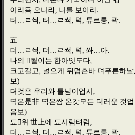
이리둄 오나라, 나를 보아
텨…ㄹ썩, 텨…ㄹ썩, 텩, 튜르릉
五
텨…ㄹ썩, 텨…ㄹ썩, 텩, 쏴
나의 될이는 한아잇도
크고길고, 널으게 뒤덥흔바 
보)
뎌것은 우리와 틀님이업
뎍은是非 뎍은쌈 온갓모든 더러
음보)
됴위 世上에 됴사람텨
텨…ㄹ썩, 텨…ㄹ썩, 텩, 튜르릉