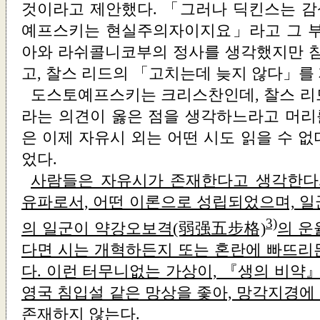
것이라고 제안했다. 「그러나 딕킨스는 
예프스키는 현실주의자이지요」라고 그 부
아와 라쉬콜니코부의 정사를 생각했지만 참
고, 찰스 리드의 「고치는데 늦지 않다」를
도스토예프스키는 크리스찬인데, 찰스 리
라는 의견이 옳은 점을 생각하느라고 머리를
은 이제 자유시 외는 어떤 시도 읽을 수 
었다.
사람들은 자유시가 존재한다고 생각한다.
유파로서, 어떤 이론으로 성립되었으며, 일
3)
의 일군이 약강오보격(弱强五步格)
의 운
다면 시는 개혁하든지 또는 혼란에 빠뜨리
다. 이런 터무니없는 가상이, 『생의 비약
영국 침입설 같은 망상을 좇아, 망각지경에
존재하지 않는다.