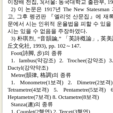
이창배 전집, 3(서울: 동국대학교 출판부, 1999),
2) 이 논문은 1917년
The New Statesman
고, 그후 펭귄판 『엘리엇 산문집』에 재록
문에서 시는 인위적 운율법을 피할 수 있을
시는 있을 수 없음을 주장하였다.
3) 朴琪烈, “音韻論,” 「英詩槪論」, 英美詩
丘文化社, 1993), pp. 102～147.
Foot(詩脚, 步)의 종류
1. Iambus(약강조) 2. Trochee(강약조) 3
Dactyl(강약약조)
Metre(韻律, 格調)의 종류
1. Monometre(1보격) 2. Dimetre(2보격)
Tetrametre(4보격) 5. Pentametre(5보격) 
Heptametre(7보격) 8. Octametre(8보격)
Stanza(連)의 종류
1. Couplet(2행연) 2. Tercet(3행연)