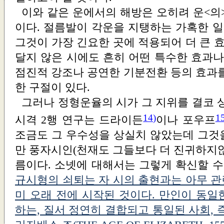
이와 같은 운에서의 해방은 오히려 운<의
이다. 절름발이 각운을 지탱하는 가혹한 일
그것이 가장 긴요한 곳에 적용되어 더 큰 효
달지 않은 시에도 흔히 어떤 특수한 효과나
점진적 강조나 공연한 기분전환 등의 효과를
한 구절이 있다.
그러나 정형운율의 시가 그 지위를 결코 
14)
1
시격 2행 연구는 드라이든
이나 포우프
조금도 그 우수성을 상실치 않았는데 그것
만 풍자시인(천재도 그들보다 더 진귀하지않
름이다. 소넷에 대해서는 그렇게 확신할 수
규시형의 쇠퇴는 자 시의 출현과는 아무 관
미 오래 전에 시작된 것이다. 만인이 동일
하는, 질서 정연히 결합되고 통일된 사회, 