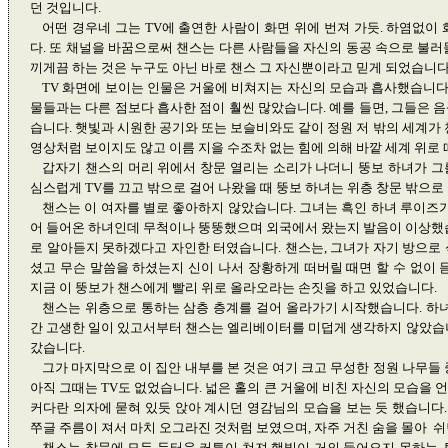
던 것입니다.
어떤 경우네 그는 TV에 출연한 사람이 화면 위에 번져 가듯. 하염없이
다. 또 채널을 바꿈으로써 챈스는 다른 사람들을 자신의 동공 속으로 불러
끼게끔 하는 것은 누구도 아닌 바로 챈스 그 자신뿐이라고 믿게 되었습니다
TV 화면에 보이는 인물은 거울에 비쳐지는 자신의 모습과 흡사했습니다.
물들과는 다른 점보다 흡사한 점이 훨씬 많았습니다. 예를 들면, 그들은 
습니다. 햇빛과 시원한 공기와 또는 보슬비와도 같이 정원 저 밖의 세계가 
영상처럼 보이지도 않고 이름 지을 수조차 없는 힘에 의해 바깥 세계 위로
갑자기 챈스의 머리 위에서 창문 열리는 소리가 나더니 뚱보 하녀가 그
심스럽게 TV를 끄고 밖으로 걸어 나왔을 때 뚱보 하녀는 위층 창문 밖으로 
챈스는 이 여자를 별로 좋아하지 않았습니다. 그녀는 흑인 하녀 루이즈가
어 들어온 하녀인데 무척이나 뚱뚱했으며 외국에서 왔는지 발음이 이상했습
로 알아듣지 못하겠다고 자인한 터였습니다. 챈스는, 그녀가 자기 방으로 
셨고 무슨 말씀을 하셨는지 신이 나서 장황하게 떠버릴 때면 할 수 없이 
지금 이 뚱보가 챈스에게 빨리 위로 올라오라는 손짓을 하고 있었습니다.
챈스는 위층으로 통하는 삼층 층계를 걸어 올라가기 시작했습니다. 하녀
간 고생한 일이 있고서부터 챈스는 엘리베이터를 미덥게 생각하지 않았습니
갔습니다.
그가 마지막으로 이 집안 내부를 본 것은 여기 크고 무성한 정원 나무들 
아직 그때는 TV도 없었습니다. 넓은 홀의 큰 거울에 비친 자신의 모습을 언
커다란 의자에 묻혀 있듯 앉아 계시던 영감님의 모습을 보는 듯 했습니다
쭈글 주름이 져서 마치 오그라진 것처럼 보였으며, 자주 거친 숨을 몰아 
챈스는 창문에 모두 두터운 커튼이 쳐져 햇빛이 거의 들어오지 못하는, 