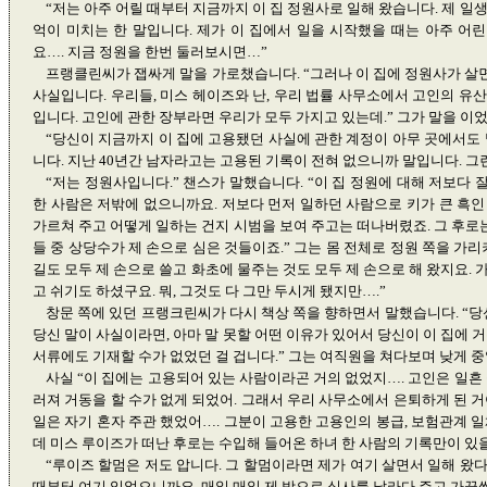
“저는 아주 어릴 때부터 지금까지 이 집 정원사로 일해 왔습니다. 제 일생
억이 미치는 한 말입니다. 제가 이 집에서 일을 시작했을 때는 아주 어린
요…. 지금 정원을 한번 둘러보시면…”
프랭클린씨가 잽싸게 말을 가로챘습니다. “그러나 이 집에 정원사가 살면
사실입니다. 우리들, 미스 헤이즈와 난, 우리 법률 사무소에서 고인의 유
입니다. 고인에 관한 장부라면 우리가 모두 가지고 있는데.” 그가 말을 이
“당신이 지금까지 이 집에 고용됐던 사실에 관한 계정이 아무 곳에서도 
니다. 지난 40년간 남자라고는 고용된 기록이 전혀 없으니까 말입니다. 
“저는 정원사입니다.” 챈스가 말했습니다. “이 집 정원에 대해 저보다 
한 사람은 저밖에 없으니까요. 저보다 먼저 일하던 사람으로 키가 큰 흑인 
가르쳐 주고 어떻게 일하는 건지 시범을 보여 주고는 떠나버렸죠. 그 후로는
들 중 상당수가 제 손으로 심은 것들이죠.” 그는 몸 전체로 정원 쪽을 가
길도 모두 제 손으로 쓸고 화초에 물주는 것도 모두 제 손으로 해 왔지요.
고 쉬기도 하셨구요. 뭐, 그것도 다 그만 두시게 됐지만….”
창문 쪽에 있던 프랭크린씨가 다시 책상 쪽을 향하면서 말했습니다. “당
당신 말이 사실이라면, 아마 말 못할 어떤 이유가 있어서 당신이 이 집에 
서류에도 기재할 수가 없었던 걸 겁니다.” 그는 여직원을 쳐다보며 낮게 
사실 “이 집에는 고용되어 있는 사람이라곤 거의 없었지…. 고인은 일흔
러져 거동을 할 수가 없게 되었어. 그래서 우리 사무소에서 은퇴하게 된 
일은 자기 혼자 주관 했었어…. 그분이 고용한 고용인의 봉급, 보험관계 
데 미스 루이즈가 떠난 후로는 수입해 들어온 하녀 한 사람의 기록만이 있을
“루이즈 할멈은 저도 압니다. 그 할멈이라면 제가 여기 살면서 일해 왔다
때부터 여기 있었으니까요. 매일 매일 제 방으로 식사를 날라다 주고 가끔씩