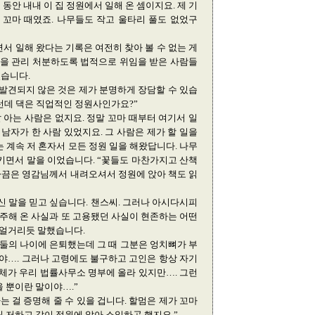
 동안 내내 이 집 정원에서 일해 온 셈이지요. 제 기
 꼬마 때였죠. 나무들도 작고 울타리 풀도 없었구
서 일해 왔다는 기록은 여전히 찾아 볼 수 없는 게
산을 관리 처분하도록 법적으로 위임을 받은 사람들
었습니다.
발견되지 않은 것은 제가 분명하게 장담할 수 있습
그런데 댁은 직업적인 정원사인가요?”
잘 아는 사람은 없지요. 정말 꼬마 때부터 여기서 일
남자가 한 사람 있었지요. 그 사람은 제가 할 일을
 계속 저 혼자서 모든 정원 일을 해왔답니다. 나무
리키면서 말을 이었습니다. “꽃들도 마찬가지고 산책
 가끔은 영감님께서 내려오셔서 정원에 앉아 책도 읽
신 말을 믿고 싶습니다. 챈스씨. 그러나 아시다시피
거주해 온 사실과 또 고용됐던 사실이 현존하는 어떤
중얼거리듯 말했습니다.
 둘의 나이에 은퇴했는데 그 때 그분은 엉치뼈가 부
거야…. 그러나 고령에도 불구하고 고인은 항상 자기
일체가 우리 법률사무소 명부에 올라 있지만…. 그런
 뿐이란 말이야….”
는 걸 증명해 줄 수 있을 겁니다. 할멈은 제가 꼬마
 저하고 같이 정원에 앉아 소일하곤 했지요.”