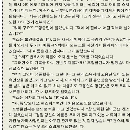
원 역시 어디에도 기재되어 있지 않을 것이라는 생각이 그의 머리를 스쳐 
기억이 미치는 한, 아주 어릴 적부터, 영감님이 엉치뼈를 다치셔서 항상 침
왔습니다…. 저는 정원에 있는 저 많은 관목이 크기 전부터, 그리고 자동 
또한 TV가 있기 전부터죠.”
“뭐라 구요?” 프랭클린이 물었습니다. “댁이 이 집에서 어릴 적부터 살
습니까?”
챈스는 불안해졌습니다. 그는 사람의 이름이 그 사람의 인생과 중요한 관
들이 언제나 두 가지 이름 -TV밖에서 쓰는 그들 자신의 이름과 배역에 따
겠습니까? “제 이름은 챈스입니다.” 그가 말했습니다.
“챈스씨?” 변호사가 되물어 오자 챈스는 고개를 끄덕였습니다.
“그러면 어디 기록을 다시 한번 뒤져볼까요?” 프랭클린씨가 말했습니다. 
장을 집어 들었습니다.
“여기 고인이 생존했을 때 그분이나 그 분의 소유지에 고용된 일이 있는
유언장을 맡겼으리라고 믿어지나, 아직까지 그러한 유언장은 발견되지 않고
를 남겨 놓은 게 거의 없죠. 허나, 다행히도 고용인의 명단만은 모두 우리
서류를 내려다보면서 강조하듯 말했습니다.
챈스는 잠자코 다음 말을 기다렸습니다.
“자, 좀 앉으세요. 챈스씨.” 여인이 처음으로 입을 열었습니다.
프랭클린씨는 손으로 턱을 괴고 있었습니다. “참 난처한 일이군요. 챈스
채 말했습니다. “정말 당신의 이름은 우리가 관리하고 있는 서류의 기록 
가진 남자와 사망인과는 아무런 관계도 없는 것 같지 않습니까? 챈스씨, 
겠죠?” 챈스는 매우 조심스럽게 대답했습니다.