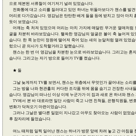
으로 제본된 서류철이 여기저기 널려 있었습니다.
전화통에 대고 소리를 질러대고 있던 하녀는 뒤돌아보다가 챈스를 발견
머리로 다가갔습니다. 영감님은 탄탄한 배게 들을 등에 받치고 앉아 마치
듯이 보였습니다.
어깨는 축 처져 있었으며 머리는 마치 가지에 매달린 무거운 열매처럼 
굴을 차분히 바라보았습니다. 핼쓱한 영감님의 얼굴은 볼이 축 늘어져 있
습니다. 한 쪽 눈만이 정원에 떨어져 죽어 있는 새의 눈알처럼 열려 있었
렀으니 곧 의사가 도착할거라고 말했습니다.
챈스는 한 번 더 영감님을 차분한 눈으로 바라보았습니다. 그리고는 혼
습니다. 그리고는 자기 방으로 들어가 TV를 켰습니다.
★ 둘
그날 늦게까지 TV를 보면서, 챈스는 위층에서 무엇인가 끌어내는 소리
그는 방을 나와 현관홀의 커다란 조각품 뒤에 몸을 숨기고 건장한 사내
습니다. 영감님이 떠나신 이상 이제 누군가가 이 집과 새로 온 하녀와 챈스
TV에서 본 바 대로라면 일단 사람이 죽고 나면 친척들, 은행직원들, 
변화가 닥쳐오기 마련이었습니다.
그러나 그날은 별다른 일없이 지나갔고 아무도 찾아오는 사람이 없었습니
후 잠자리에 들었습니다.
여느 때처럼 일찍 일어난 챈스는 하녀가 방문 앞에 차려 놓고 간 아침을 