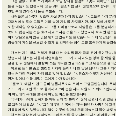
그는 말없이 화초 포기 아래의 토양 상태를 점검하고 꽃의 피어난 모습
들을 다듬기도 했습니다. 모든 것이 평소처럼 질서 정연했으며 밤사이 비
햇빛 속에 앉아 잠시 눈을 부쳤습니다.
사람들은 보아주지 않으면 사실 존재하지 않았습니다. 그들은 마치 TV
그때서야 비로소 그들은 머리 속에 자리를 차지하지만, 머지않아 새로운
또한 예외일 수 없었습니다. 그를 바라봄으로써 사람들은 그를 분명하게 하
보이지 않는다는 것은 흐려지고 꺼지는 것을 의미했습니다. 어쩌면 챈스는
이지 않음으로써 많은 것을 놓치고 있는지도 몰랐습니다. 이제 영감님이 
람들에게 자신을 선보일 수 있게 될 것이라는 점이 그를 흡족하게 만들었습
챈스는 자기 방의 전화가 울려 대는 소리를 듣자 급히 뛰어 들어갔습니
했습니다. 챈스는 서둘러 작업복을 벗고 그가 가지고 있는 영복 중 제일 
질을 한 뒤 정원에서 일할 때 쓰는 커다란 썬글라스를 끼고 위층으로 올라
책으로 들어찬 좁고 침침한 서재에 들어서니 웬 낯선 남녀가 그를 기다리
있는 커다란 책상에 자리 잡고 앉아 있었습니다. 챈스가 어떻게 처신해야 
먼저 일어나 손을 내밀며 그에게 다가왔습니다.
“핸코크, 애덤즈 앤드 콜비 법률사무소의 토머스 프랭클린입니다. 우
죠.” 그리고 여인 쪽으로 돌아서며, “이 분은 저의 직원 미스 헤이즈입니
며 여인에게 목례를 보내자 여인도 미소를 보였습니다.
“하녀가 나에게 말하기를 어떤 남자 한 분이 이 집에 살면서 정원 일을
를 끄덕여 보였습니다. “그런데 우리 기록에는 지난 40년간 사망인이 고
기록되어 있지 않았습니다. 댁이 이곳에 얼마나 오래 계셨는지 물어 봐도
챈스는 책상 위에 널려있는 그 많은 서류 중 어디에도 자신의 이름이 언