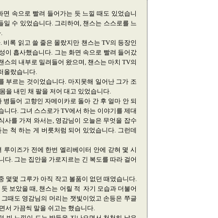
 화면 속으로 빨려 들어가는 듯 느낄 때도 있었습니
들일 수 있었습니다. 그리하여, 챈스는 스스로를 느
.
 비록 읽고 쓸 줄은 몰랐지만 챈스는 TV의 등장인
음성이 흡사했습니다. 그는 화면 속으로 빨려 들어갔
챈스의 내부로 밀려들어 왔으며, 챈스는 마치 TV의
 떠올랐습니다.
를 부르는 것이었습니다. 마지못해 일어난 그가 조
몸을 내민 채 팔을 저어 대고 있었습니다.
 병들어 고향인 자메이카로 돌아 간 후 얼마 안 되
니다. 그녀 스스로가 TV에서 하는 이야기를 제대
식사를 가져 와서는, 영감님이 오늘은 무엇을 잡수
듣는 척 하는 게 버릇처럼 되어 있었습니다. 그런데
 루이즈가 전에 한번 엘리베이터 안에 갇혀 몇 시
다. 그는 집안을 가로지르는 긴 복도를 따라 걸어
중 몇몇 그루가 아직 작고 볼품이 없던 때였습니다.
 듯 보았을 때, 챈스는 어릴 적 자기 모습과 더불어
. 그때도 영감님의 머리는 잿빛이었고 손등은 쭈글
쉬면서 가끔씩 말을 쉬고는 했습니다.
텅 빈 느낌이 드는 방들을 지나오면서 천천히 낡은