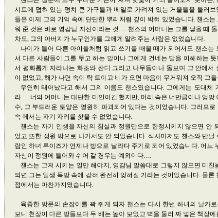
시트에 덥혀 있는 덩치 큰 가구들과 베일로 가려져 있는 거울들을 둘러보
들은 이제 그의 기억 속에 단단한 뿌리처럼 깊이 박혀 있었습니다. 챈스는
워 준 것은 바로 영감님 자신이라는 것…. 챈스의 어머니는 그를 낳을 때 
차도, 그의 아버지가 누구인가를 그에게 알려주는 사람은 없었습니다.
나이가 들어 다른 아이들처럼 읽고 쓰기를 배울 때가 되어서도 챈스는 
서 다른 사람들이 그를 두고 하는 말이나 그에게 건네는 말을 이해하는 듯
서 평화롭게 자라나는 화초와 잔디 그리고 나무들이나 돌보며 그 안에서 
이 없었고, 해가 나면 속이 탁 트이고 비가 오면 마음이 무거워져 오직 그
우연히 태어났다고 해서 그의 이름도 챈스였습니다. 그에게는 도대체 
라…. 너의 어머니는 대단한 미인이긴 했지만, 머리 속은 너만큼이나 엉망 
수, 그 부드러운 토양은 영원히 파괴되어 있다는 것이었습니다. 그러므로
속 에서는 자기 자리를 찾을 수 없었습니다.
챈스는 자기 인생을 자신의 침실과 정원만으로 한정시키지 않으면 안 되
었고 또한 정원 밖으로 나가서도 안 되었습니다. 식사마저도 챈스와 만날 
람인 하녀 루이즈가 언제나 방으로 날라다 주기로 되어 있었습니다. 어느 누
자신이 정원에 들어와 쉬어 갈 경우는 예외이다….
챈스는 그저 시키는 일만 해야지, 영감님 말씀대로 그렇지 않으면 미친놈
되면 그는 일생 독방 속에 갇혀 완전히 잊혀질 거라는 것이었습니다. 물론 
점에서는 마찬가지였습니다.
육중한 방문의 손잡이를 꽉 쥐게 되자 챈스는 다시 한번 하녀의 날카
보니 천장이 다른 방들보다 두 배는 높아 보였고 벽을 둘러 짜 넣은 책장에