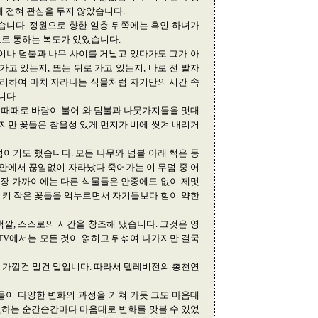
해 전혀 관심을 두지 않았습니다.
습니다. 정원으로 향한 일층 뒤쪽에는 흑인 하녀가
으로 통하는 복도가 있었습니다.
이나 덤불과 나무 사이를 거닐고 있다가도 그가 아
고 있는지, 또는 뒤로 가고 있는지, 바로 전 발자
그리하여 마치 자라나는 식물처럼 자기만의 시간 속
니다.
 때때로 바람이 불어 와 덤불과 나뭇가지들을 멋대
했지만 꽃들은 참을성 있게 먼지가 비에 씻겨 내리거
이기도 했습니다. 모든 나무와 덤불 아래 썩은 등
 안에서 끊임없이 자라났다 죽어가는 이 무덤 중 어
담장 가까이에는 다른 식물들은 안중에도 없이 제멋
 키 작은 꽃들을 억누르면서 자기들보다 힘이 약한
색깔, 스스로의 시간을 창조해 냈습니다. 그것은 영
TV에서는 모든 것이 얽히고 뒤섞여 나가지만 결국
건, 가깝건 멀건 말입니다. 따라서 텔레비전의 총천연
들이 다양한 변화의 과정을 거쳐 가듯 그도 마음대
 원하는 순간순간마다 마음대로 변화를 맛볼 수 있었