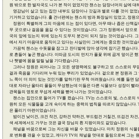
원 밖으로 한 발자국도 나가 본 적이 없었지만 챈스는 담장너머의 삶에 대
영감님이 살고 있는 집안 내부도 담장이나 갓길과 별로 다를 것이 없었
기거하고 있었습니다. 홀 건너편에는 챈스의 방과 화장실이 있었고, 정원
정원이 특별하게 그의 마음에 드는 점이 있다면, 아무 때나 좁은 산책길
무 곳으로나 걸음을 옮길 수 있다는 것이었습니다. 그가 정원에서 앞으로 가
국의 앞에 있는지 뒤에 있는지 도무지 분간이 되지 않는 것이었습니다. 
에서 자기 마음대로 움직이고 있다는 사실만이 그에게는 중요한 것이었습
가끔씩 챈스는 수돗물을 잠그고 잔디밭에 앉아 생각에 잠기곤 했습니다.
로 흔들어 놓곤 했습니다. 이따금 도시의 먼지가 풀꽃 위에 곱게 덮이곤 
나 햇볕에 몸을 말릴 날을 기다렸습니다.
그러나 정원은 피어나는 그 모든 생명력에도 불구하고 또 스스로의 무덤
걸과 죽음을 기다리며 누워 있는 뿌리가 있었습니다. 겉으로 본 정원과 그
느 쪽이 더 의미 있는 것인가를 말하기란 무척 어려웠습니다. 예를 들면 
대로 자라난 울타리 풀들이 무성했는데 이들은 다른 식물보다 성장이 빨라
관목들의 영토로 무섭게 세력을 뻗어 나가는 것이었습니다.
챈스는 집안으로 들어가 TV를 켰습니다. TV는 스스로의 빛, 스스로의 
원히 모든 식물들을 고개 숙이게 하는 중력의 법칙을 따르지 않았습니다. 
은 풀리기 마련이었습니다.
밤이건 낮이건, 크건 작건, 강하건 약하건, 부드럽건 거칠건, 뜨겁건 차
색 세계에서도 가꾸는 것은 결국 장님의 흰 지팡이와도 같았습니다.
채널을 바꿈으로써 그는 자신을 바꿀 수 있었습니다. 마치 정원의 식물
로 변화를 겪을 수 있었고, 게다가 TV의 채널을 멋대로 돌림으로써 그는