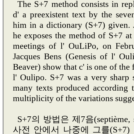
The S+7 method consists in repl
d' a preexistent text by the seve
him in a dictionary (S+7) given. J
he exposes the method of S+7 at t
meetings of l' OuLiPo, on Febr
Jacques Bens (Genesis of l' Oul
Beaver) show that c' is one of the 
l' Oulipo. S+7 was a very sharp 
many texts produced according t
multiplicity of the variations sugg
S+7의 방법은 제7음(septième
사전 안에서 나중에 그를(S+7